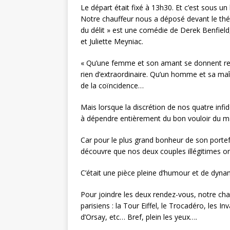
Le départ était fixé à 13h30. Et c’est sous un
Notre chauffeur nous a déposé devant le théâ
du délit » est une comédie de Derek Benfield
et Juliette Meyniac.
« Qu’une femme et son amant se donnent ren
rien d’extraordinaire. Qu’un homme et sa ma
de la coïncidence…
Mais lorsque la discrétion de nos quatre infid
à dépendre entièrement du bon vouloir du maî
Car pour le plus grand bonheur de son portef
découvre que nos deux couples illégitimes on
C’était une pièce pleine d’humour et de dyna
Pour joindre les deux rendez-vous, notre ch
parisiens : la Tour Eiffel, le Trocadéro, les Inv
d’Orsay, etc… Bref, plein les yeux….