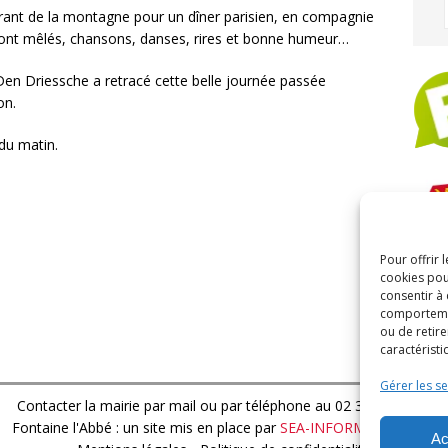
urant de la montagne pour un dîner parisien, en compagnie
 sont mêlés, chansons, danses, rires et bonne humeur…
 Den Driessche a retracé cette belle journée passée
on.
 du matin.
Pour offrir 
ARC
cookies pou
consentir à
comportement
ou de retire
caractéristi
Gérer les se
Contacter la mairie par mail
ou par téléphone au 02 32 44 13 15
Fontaine l'Abbé : un site mis en place par
SEA-INFORMATIQUE.FR
Ac