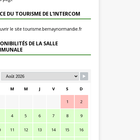
ICE DU TOURISME DE L’INTERCOM
vrir le site tourisme.bernaynormandie.fr
ONIBILITÉS DE LA SALLE
MMUNALE
M
M
J
V
S
D
1
2
4
5
6
7
8
9
0
11
12
13
14
15
16