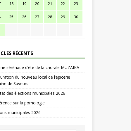
7
18
19
20
21
22
23
4
25
26
27
28
29
30
1
ICLES RÉCENTS
me sérénade d’été de la chorale MUZAIKA
uration du nouveau local de l’épicerie
ine de Saveurs
tat des élections municipales 2026
rence sur la pomologie
ions municipales 2026