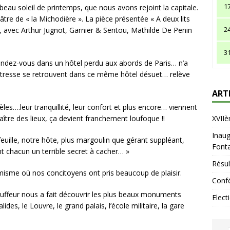
1
 beau soleil de printemps, que nous avons rejoint la capitale.
tre de « la Michodière ». La pièce présentée « A deux lits
2
, avec Arthur Jugnot, Garnier & Sentou, Mathilde De Penin
3
dez-vous dans un hôtel perdu aux abords de Paris… n’a
îtresse se retrouvent dans ce même hôtel désuet… relève
ART
èles….leur tranquillité, leur confort et plus encore… viennent
tre des lieux, ça devient franchement loufoque !!
XVIIè
Inaug
euille, notre hôte, plus margoulin que gérant suppléant,
Fonta
t chacun un terrible secret à cacher… »
Résul
misme où nos concitoyens ont pris beaucoup de plaisir.
Confé
auffeur nous a fait découvrir les plus beaux monuments
Elect
alides, le Louvre, le grand palais, l’école militaire, la gare