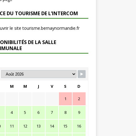
ICE DU TOURISME DE L’INTERCOM
vrir le site tourisme.bernaynormandie.fr
ONIBILITÉS DE LA SALLE
MMUNALE
M
M
J
V
S
D
1
2
4
5
6
7
8
9
0
11
12
13
14
15
16