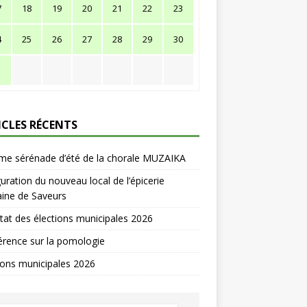
7
18
19
20
21
22
23
4
25
26
27
28
29
30
1
ICLES RÉCENTS
me sérénade d’été de la chorale MUZAIKA
uration du nouveau local de l’épicerie
ine de Saveurs
tat des élections municipales 2026
rence sur la pomologie
ions municipales 2026