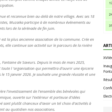
1
cipation.
2
e et reconnue bien au-delà de notre village. Avec ses 18
oristes, Muzaika participe à de nombreux événements au
3
nts lors de la sérénade de fin juin.
i est la plus ancienne association de la commune. Crée en
, elle continue son activité sur le parcours de la rivière
ART
XVIIè
e, Fontaine de Saveurs. Depuis le mois de mars 2025,
Inaug
 toute l ‘organisation qui permettra d’ouvrir une épicerie
Fonta
s le 15 janvier 2026. Je souhaite une grande réussite et une
Résul
Confé
ière l’investissement de l’ensemble des bénévoles qui
Elect
que, ouverte sur l’extérieur et porteuse d’idées
é sont plutôt chanceux d’avoir un tel choix d’activités à
nt au quotidien nos associations.