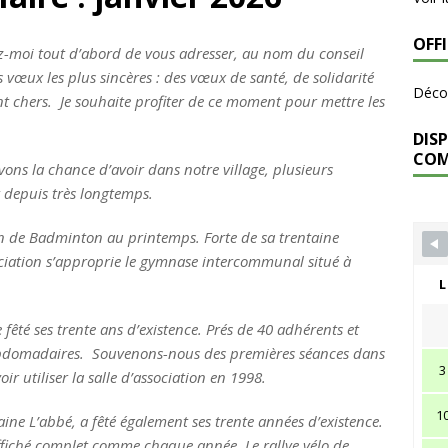
OFF
z-moi tout d’abord de vous adresser, au nom du conseil
œux les plus sincères : des vœux de santé, de solidarité
Décou
nt chers. Je souhaite profiter de ce moment pour mettre les
DISP
CO
vons la chance d’avoir dans notre village, plusieurs
t depuis très longtemps.
ion de Badminton au printemps. Forte de sa trentaine
ociation s’approprie le gymnase intercommunal situé à
L
fêté ses trente ans d’existence. Prés de 40 adhérents et
ebdomadaires. Souvenons-nous des premières séances dans
3
ir utiliser la salle d’association en 1998.
1
taine L’abbé, a fêté également ses trente années d’existence.
ffiché complet comme chaque année. Le rallye vélo de