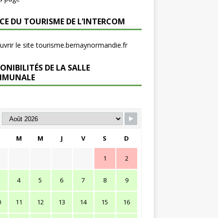
ICE DU TOURISME DE L’INTERCOM
vrir le site tourisme.bernaynormandie.fr
ONIBILITÉS DE LA SALLE
MMUNALE
M
M
J
V
S
D
1
2
4
5
6
7
8
9
0
11
12
13
14
15
16