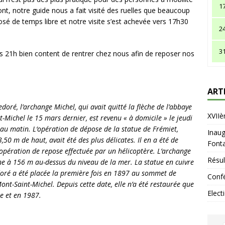
1
nt, notre guide nous a fait visité des ruelles que beaucoup
sé de temps libre et notre visite s’est achevée vers 17h30
2
3
s 21h bien content de rentrer chez nous afin de reposer nos
ART
edoré, l’archange Michel, qui avait quitté la flèche de l’abbaye
XVIIè
-Michel le 15 mars dernier, est revenu « à domicile » le jeudi
u matin. L‘opération de dépose de la statue de Frémiet,
Inaug
,50 m de haut, avait été des plus délicates. Il en a été de
Fonta
pération de repose effectuée par un hélicoptère. L’archange
Résul
e à 156 m au-dessus du niveau de la mer. La statue en cuivre
doré a été placée la première fois en 1897 au sommet de
Confé
ont-Saint-Michel. Depuis cette date, elle n’a été restaurée que
Elect
e et en 1987.