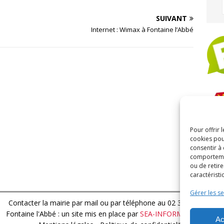
SUIVANT
Internet : Wimax à Fontaine l’Abbé
Pour offrir 
ARC
cookies pou
consentir à
comportement
ou de retire
caractéristi
Gérer les se
Contacter la mairie par mail
ou par téléphone au 02 32 44 13 15
Fontaine l'Abbé : un site mis en place par
SEA-INFORMATIQUE.FR
Ac