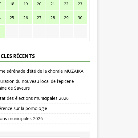
7
18
19
20
21
22
23
4
25
26
27
28
29
30
1
ICLES RÉCENTS
me sérénade d’été de la chorale MUZAIKA
uration du nouveau local de l’épicerie
ine de Saveurs
tat des élections municipales 2026
rence sur la pomologie
ions municipales 2026