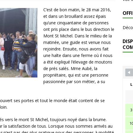
C’est de bon matin, le 28 mai 2016,
OFF
et dans un brouillard assez épais
qu’une cinquantaine de personnes
Décou
ont pris place dans le bus direction le
Mont St Michel. Dans le milieu de la
DISP
matinée, une guide est venue nous
CO
rejoindre. Ensuite, nous avons fait
une halte dans une ferme où il nous
a été expliqué l’élevage de moutons
de prés salés. Mme Aubé, la
propriétaire, qui est une personne
passionnée par son métier, a su
L
 ouvert ses portes et tout le monde était content de se
loin.
3
s vers le mont St Michel, toujours noyé dans la brume.
1
 pour la satisfaction de tous. Lorsque nous sommes arrivés au
qui n’est pas des plus pratique pour des personnes à mobilité