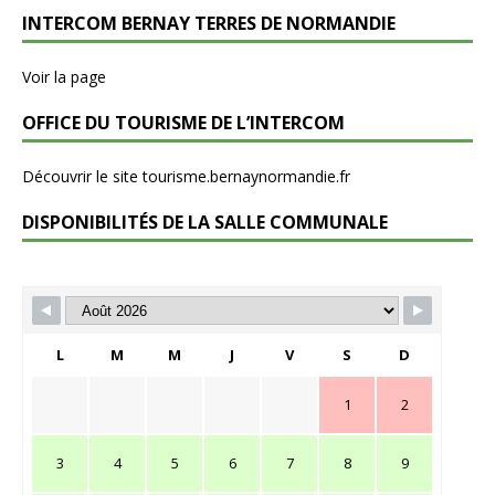
INTERCOM BERNAY TERRES DE NORMANDIE
Voir la page
OFFICE DU TOURISME DE L’INTERCOM
Découvrir le site tourisme.bernaynormandie.fr
DISPONIBILITÉS DE LA SALLE COMMUNALE
L
M
M
J
V
S
D
1
2
3
4
5
6
7
8
9