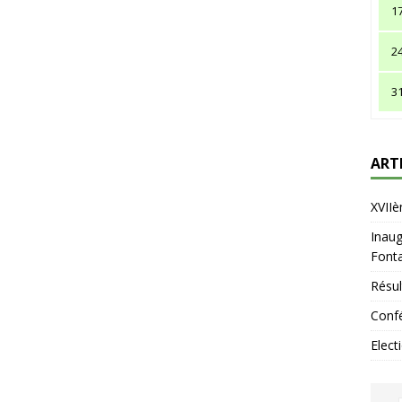
1
2
3
ART
XVIIè
Inaug
Fonta
Résul
Confé
Elect