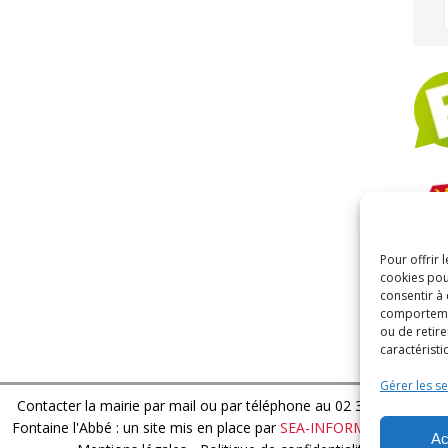
Pour offrir 
ARC
cookies pou
consentir à
comportement
ou de retire
caractéristi
Gérer les se
Contacter la mairie par mail
ou par téléphone au 02 32 44 13 15
Fontaine l'Abbé : un site mis en place par
SEA-INFORMATIQUE.FR
Ac