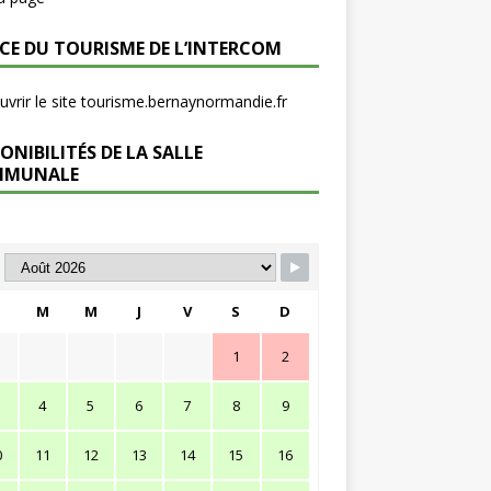
ICE DU TOURISME DE L’INTERCOM
vrir le site tourisme.bernaynormandie.fr
ONIBILITÉS DE LA SALLE
MMUNALE
M
M
J
V
S
D
1
2
4
5
6
7
8
9
0
11
12
13
14
15
16