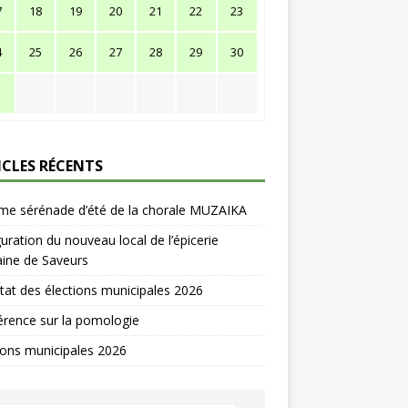
7
18
19
20
21
22
23
4
25
26
27
28
29
30
1
ICLES RÉCENTS
me sérénade d’été de la chorale MUZAIKA
uration du nouveau local de l’épicerie
ine de Saveurs
tat des élections municipales 2026
rence sur la pomologie
ions municipales 2026