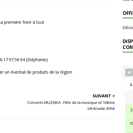
OFF
a première foire à tout
Décou
DISP
CO
6.17.97.56.94 (Stéphanie)
er un éventail de produits de la région
L
SUIVANT
Concerts MUZAÏKA : Fête de la musique et 10ème
sérénade d’été
3
1