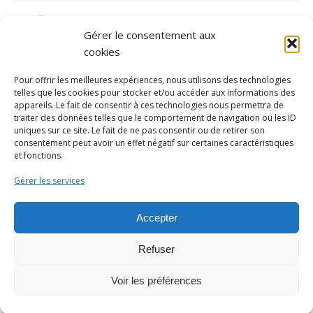
Gérer le consentement aux
cookies
Pour offrir les meilleures expériences, nous utilisons des technologies
telles que les cookies pour stocker et/ou accéder aux informations des
appareils. Le fait de consentir à ces technologies nous permettra de
traiter des données telles que le comportement de navigation ou les ID
uniques sur ce site. Le fait de ne pas consentir ou de retirer son
consentement peut avoir un effet négatif sur certaines caractéristiques
ARCHIVES
et fonctions.
Gérer les services
Accepter
Contacter la mairie par mail
ou par téléphone au 02 32 44 13
Refuser
15
Fontaine l'Abbé : un site mis en place par
SEA-
Voir les préférences
INFORMATIQUE.FR
Mentions légales
-
Politique de confidentialité