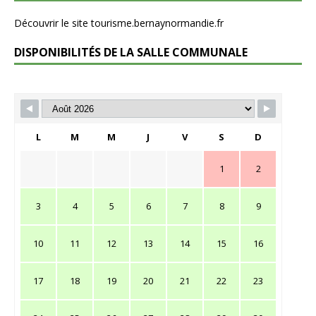
Découvrir le site tourisme.bernaynormandie.fr
DISPONIBILITÉS DE LA SALLE COMMUNALE
L
M
M
J
V
S
D
1
2
3
4
5
6
7
8
9
10
11
12
13
14
15
16
17
18
19
20
21
22
23