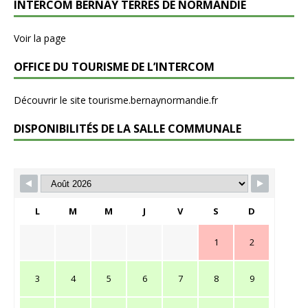
INTERCOM BERNAY TERRES DE NORMANDIE
Voir la page
OFFICE DU TOURISME DE L’INTERCOM
Découvrir le site tourisme.bernaynormandie.fr
DISPONIBILITÉS DE LA SALLE COMMUNALE
L
M
M
J
V
S
D
1
2
3
4
5
6
7
8
9