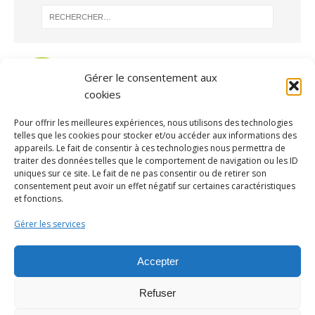
Gérer le consentement aux
cookies
Pour offrir les meilleures expériences, nous utilisons des technologies
telles que les cookies pour stocker et/ou accéder aux informations des
appareils. Le fait de consentir à ces technologies nous permettra de
traiter des données telles que le comportement de navigation ou les ID
uniques sur ce site. Le fait de ne pas consentir ou de retirer son
consentement peut avoir un effet négatif sur certaines caractéristiques
ARCHIVES
et fonctions.
Gérer les services
Accepter
Contacter la mairie par mail
ou par téléphone au 02 32 44 13
Refuser
15
Fontaine l'Abbé : un site mis en place par
SEA-