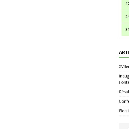
1
2
3
ART
XVIIè
Inaug
Fonta
Résul
Confé
Elect