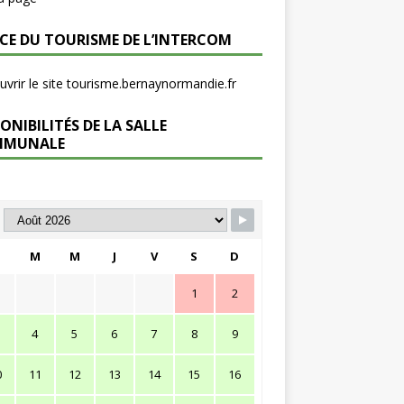
ICE DU TOURISME DE L’INTERCOM
vrir le site tourisme.bernaynormandie.fr
ONIBILITÉS DE LA SALLE
MMUNALE
M
M
J
V
S
D
1
2
4
5
6
7
8
9
0
11
12
13
14
15
16