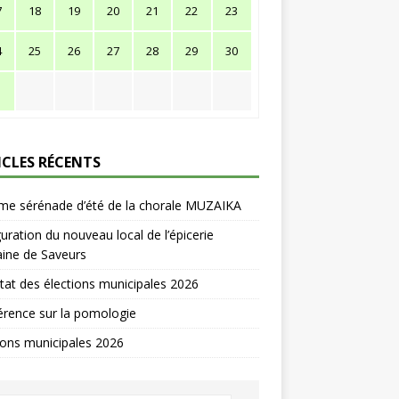
7
18
19
20
21
22
23
4
25
26
27
28
29
30
1
ICLES RÉCENTS
me sérénade d’été de la chorale MUZAIKA
uration du nouveau local de l’épicerie
ine de Saveurs
tat des élections municipales 2026
rence sur la pomologie
ions municipales 2026