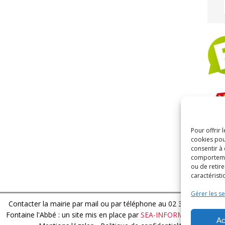
Pour offrir 
ARC
cookies pou
consentir à
comportement
ou de retire
caractéristi
Gérer les se
Contacter la mairie par mail
ou par téléphone au 02 32 44 13 15
Fontaine l'Abbé : un site mis en place par
SEA-INFORMATIQUE.FR
Ac